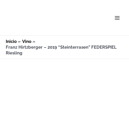
Ir
Main
al
Men
contenido
Inicio
Vino
Franz Hirtzberger – 2019 “Steinterrasen” FEDERSPIEL
Riesling