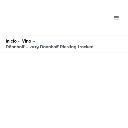
Ir
Main
al
Men
contenido
Inicio
Vino
Dönnhoff – 2019 Donnhoff Riesling trocken