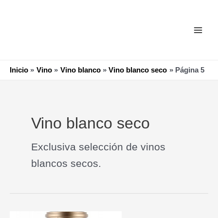
Ir
Paginación
Main
al
de
Men
contenido
entradas
Inicio
Vino
Vino blanco
Vino blanco seco
Página 5
Vino blanco seco
Exclusiva selección de vinos
blancos secos.