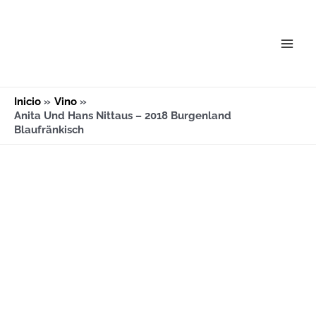
Ir
Main
al
Men
contenido
Inicio
Vino
Anita Und Hans Nittaus – 2018 Burgenland
Blaufränkisch