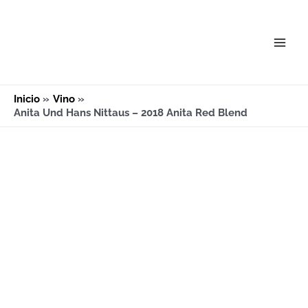
Ir
Main
al
Men
contenido
Inicio
Vino
Anita Und Hans Nittaus – 2018 Anita Red Blend